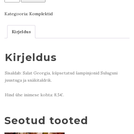
valik
4-
Kategooria:
Komplektid
le
kogus
Kirjeldus
Kirjeldus
Sisaldab: Salat Georgia, küpsetatud šampinjonid Suluguni
juustuga ja snäkitaldrik.
Hind ühe inimese kohta: 8,5€.
Seotud tooted