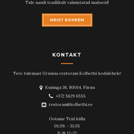
Tule naudi teadlikult valmistatud maitseid!
MEIST ROHKEM
KONTAKT
Tere tulemast Gruusia restorani Kolhethi kodulehele!
Kuninga 36, 80014, Pärnu
+372 5629 6555
restoran@kolhethi.ee
Ootame Teid külla
01.09. - 31.05
P-N 12-22