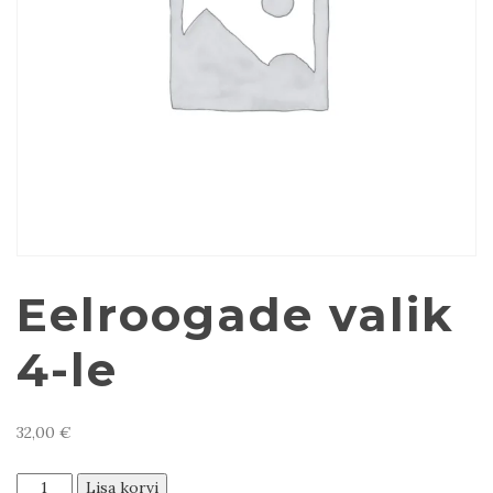
Eelroogade valik
4-le
32,00
€
Eelroogade
Lisa korvi