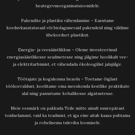
heategevusorganisatsioonidele.
Pakendite ja plastiku vähendamine – Kasutame
korduvkasutatavaid või biolagunevaid pakendeid ning väldime
ühekordset plastikut.
Energia- ja veesäästlikkus – Oleme investeerinud
energiasäästlikesse seadmetesse ning jälgime hoolikalt vee-
ja elektritarbimist, et vähendada ökoloogilist jalajälge.
Töötajate ja kogukonna heaolu – Toetame õiglast
töökorraldust, koolitame oma meeskonda kestlike praktikate
alal ning panustame kohalikesse algatustesse.
Meie eesmärk on pakkuda Teile mitte ainult suurepärast
toiduelamust, vaid ka teadmist, et iga eine aitab kaasa puhtama
ja rohelisema tuleviku loomisele.