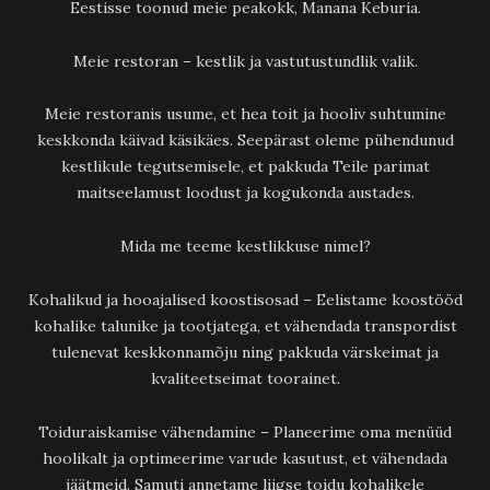
Eestisse toonud meie peakokk, Manana Keburia.
Meie restoran – kestlik ja vastutustundlik valik.
Meie restoranis usume, et hea toit ja hooliv suhtumine
keskkonda käivad käsikäes. Seepärast oleme pühendunud
kestlikule tegutsemisele, et pakkuda Teile parimat
maitseelamust loodust ja kogukonda austades.
Mida me teeme kestlikkuse nimel?
Kohalikud ja hooajalised koostisosad – Eelistame koostööd
kohalike talunike ja tootjatega, et vähendada transpordist
tulenevat keskkonnamõju ning pakkuda värskeimat ja
kvaliteetseimat toorainet.
Toiduraiskamise vähendamine – Planeerime oma menüüd
hoolikalt ja optimeerime varude kasutust, et vähendada
jäätmeid. Samuti annetame liigse toidu kohalikele