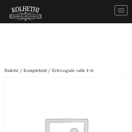
Togg
navig
Esileht
/
Komplektid
/ Eelroogade valik 4-le