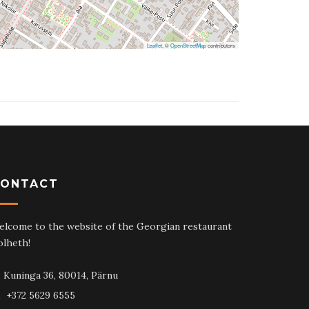
Leaflet
, ©
OpenStreetMap
contributors
CONTACT
elcome to the website of the Georgian restaurant
olheth!
Kuninga 36, 80014, Pärnu
+372 5629 6555