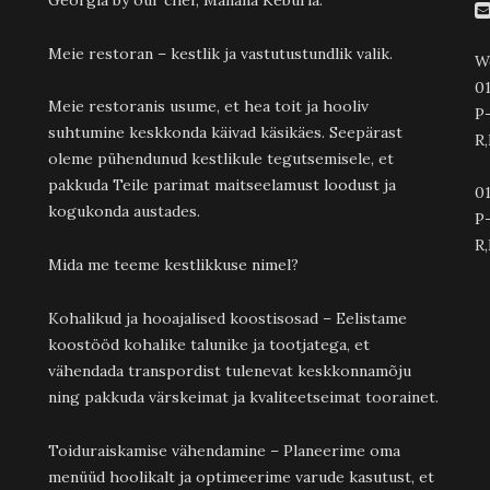
Georgia by our chef, Manana Keburia.
Meie restoran – kestlik ja vastutustundlik valik.
W
01
Meie restoranis usume, et hea toit ja hooliv
P
suhtumine keskkonda käivad käsikäes. Seepärast
R,
oleme pühendunud kestlikule tegutsemisele, et
pakkuda Teile parimat maitseelamust loodust ja
01
kogukonda austades.
P-
R,
Mida me teeme kestlikkuse nimel?
Kohalikud ja hooajalised koostisosad – Eelistame
koostööd kohalike talunike ja tootjatega, et
vähendada transpordist tulenevat keskkonnamõju
ning pakkuda värskeimat ja kvaliteetseimat toorainet.
Toiduraiskamise vähendamine – Planeerime oma
menüüd hoolikalt ja optimeerime varude kasutust, et