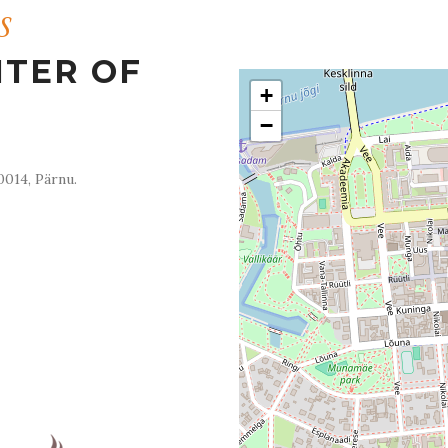
s
NTER OF
+
−
0014, Pärnu.