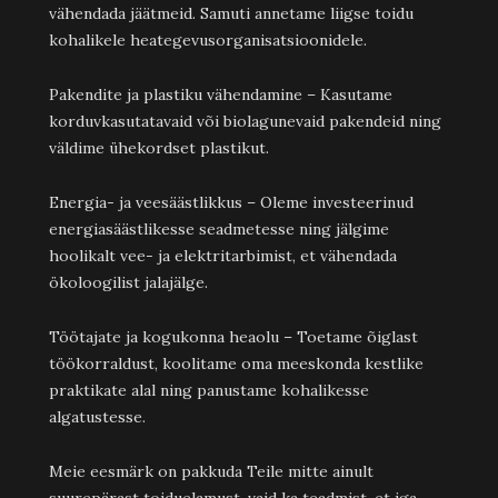
vähendada jäätmeid. Samuti annetame liigse toidu
kohalikele heategevusorganisatsioonidele.
Pakendite ja plastiku vähendamine – Kasutame
korduvkasutatavaid või biolagunevaid pakendeid ning
väldime ühekordset plastikut.
Energia- ja veesäästlikkus – Oleme investeerinud
energiasäästlikesse seadmetesse ning jälgime
hoolikalt vee- ja elektritarbimist, et vähendada
ökoloogilist jalajälge.
Töötajate ja kogukonna heaolu – Toetame õiglast
töökorraldust, koolitame oma meeskonda kestlike
praktikate alal ning panustame kohalikesse
algatustesse.
Meie eesmärk on pakkuda Teile mitte ainult