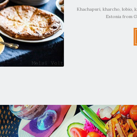
Khachapuri, kharcho, lobio, k
Estonia from G