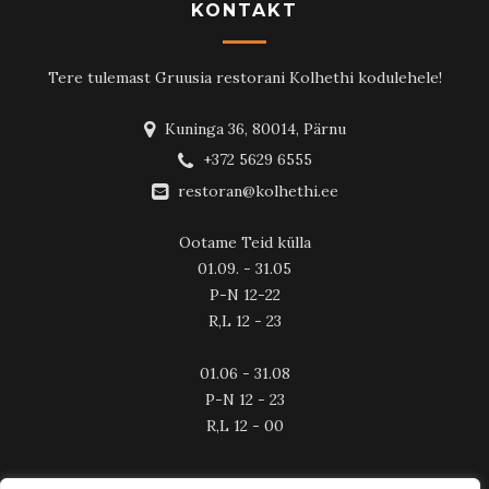
KONTAKT
Tere tulemast Gruusia restorani Kolhethi kodulehele!
Kuninga 36, 80014, Pärnu
+372 5629 6555
restoran@kolhethi.ee
Ootame Teid külla
01.09. - 31.05
P-N 12-22
R,L 12 - 23
01.06 - 31.08
P-N 12 - 23
R,L 12 - 00