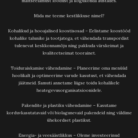
maitseelamust loodust ja kogukonda austades.
Mida me teeme kestlikkuse nimel?
Kohalikud ja hooajalised koostisosad – Eelistame koostööd
kohalike talunike ja tootjatega, et vähendada transpordist
tulenevat keskkonnamõju ning pakkuda värskeimat ja
kvaliteetseimat toorainet.
Toiduraiskamise vähendamine – Planeerime oma menüüd
hoolikalt ja optimeerime varude kasutust, et vähendada
jäätmeid. Samuti annetame liigse toidu kohalikele
heategevusorganisatsioonidele.
Pakendite ja plastiku vähendamine – Kasutame
korduvkasutatavaid või biolagunevaid pakendeid ning väldime
ühekordset plastikut.
Energia- ja veesäästlikkus – Oleme investeerinud