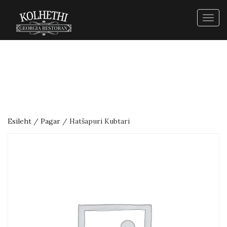
Togg
navig
Esileht
/
Pagar
/ Hatšapuri Kubtari