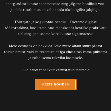
energiasäästlikesse seadmetesse ning jälgime hoolikalt vee-
ja elektritarbimist, et vähendada ökoloogilist jalajälge.
Töötajate ja kogukonna heaolu – Toetame õiglast
töökorraldust, koolitame oma meeskonda kestlike praktikate
alal ning panustame kohalikesse algatustesse.
Meie eesmärk on pakkuda Teile mitte ainult suurepärast
toiduelamust, vaid ka teadmist, et iga eine aitab kaasa puhtama
ja rohelisema tuleviku loomisele.
Tule naudi teadlikult valmistatud maitseid!
MEIST ROHKEM