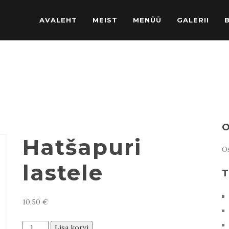
AVALEHT
MEIST
MENÜÜ
GALERII
O
Hatšapuri
Os
lastele
T
10,50
€
Hatšapuri
Lisa korvi