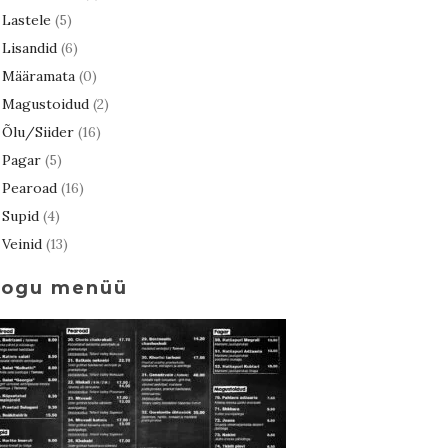
Lastele
(5)
Lisandid
(6)
Määramata
(0)
Magustoidud
(2)
Õlu/Siider
(16)
Pagar
(5)
Pearoad
(16)
Supid
(4)
Veinid
(13)
Kogu menüü