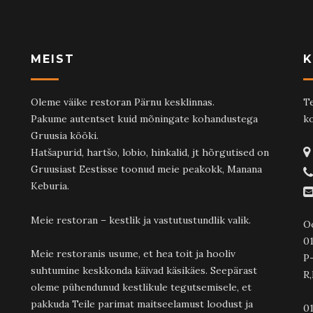
MEIST
K
Oleme väike restoran Pärnu kesklinnas.
Te
Pakume autentset kuid mõningate kohandustega
ko
Gruusia kööki.
Hatšapurid, hartšo, lobio, hinkalid, jt hõrgutised on
Gruusiast Eestisse toonud meie peakokk, Manana
Keburia.
Meie restoran – kestlik ja vastutustundlik valik.
O
01
Meie restoranis usume, et hea toit ja hooliv
P
suhtumine keskkonda käivad käsikäes. Seepärast
R,
oleme pühendunud kestlikule tegutsemisele, et
pakkuda Teile parimat maitseelamust loodust ja
01