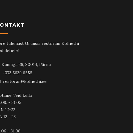
ONTAKT
re tulemast Gruusia restorani Kolhethi
dulehele!
Kuninga 36, 80014, Pärnu
+372 5629 6555
restoran@kolhethi.ee
otame Teid külla
.09. - 31.05
-N 12-22
L 12 - 23
.06 - 31.08