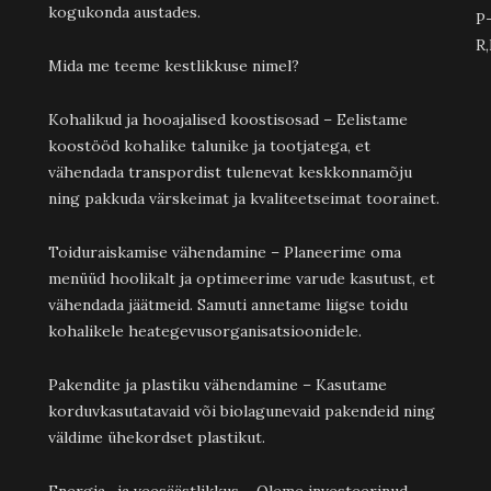
kogukonda austades.
P-
R,
Mida me teeme kestlikkuse nimel?
Kohalikud ja hooajalised koostisosad – Eelistame
koostööd kohalike talunike ja tootjatega, et
vähendada transpordist tulenevat keskkonnamõju
ning pakkuda värskeimat ja kvaliteetseimat toorainet.
Toiduraiskamise vähendamine – Planeerime oma
menüüd hoolikalt ja optimeerime varude kasutust, et
vähendada jäätmeid. Samuti annetame liigse toidu
kohalikele heategevusorganisatsioonidele.
Pakendite ja plastiku vähendamine – Kasutame
korduvkasutatavaid või biolagunevaid pakendeid ning
väldime ühekordset plastikut.
Energia- ja veesäästlikkus – Oleme investeerinud