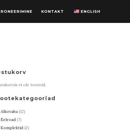
BRONEERIMINE
KONTAKT
ENGLISH
stukorv
tukorvis ei ole tooteid.
ootekategooriad
Alkovaba
(12)
Eelroad
(7)
Komplektid
(2)