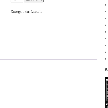
lastele
kogus
Kategooria:
Lastele