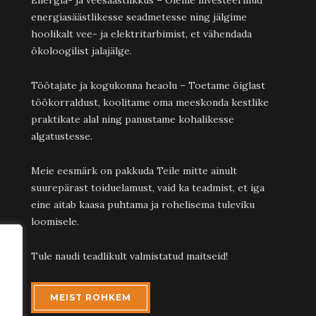
energiasäästlikesse seadmetesse ning jälgime
hoolikalt vee- ja elektritarbimist, et vähendada
ökoloogilist jalajälge.
Töötajate ja kogukonna heaolu – Toetame õiglast
töökorraldust, koolitame oma meeskonda kestlike
praktikate alal ning panustame kohalikesse
algatustesse.
Meie eesmärk on pakkuda Teile mitte ainult
suurepärast toiduelamust, vaid ka teadmist, et iga
eine aitab kaasa puhtama ja rohelisema tuleviku
loomisele.
Tule naudi teadlikult valmistatud maitseid!
MEIST ROHKEM