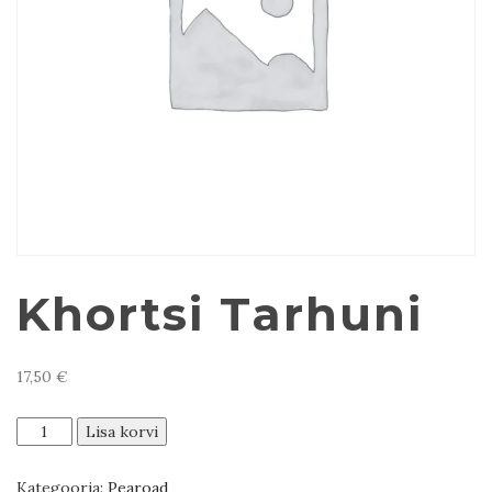
Khortsi Tarhuni
17,50
€
Khortsi
Lisa korvi
Tarhuni
kogus
Kategooria:
Pearoad