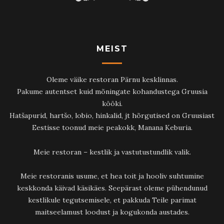
MEIST
Oleme väike restoran Pärnu kesklinnas.
Pakume autentset kuid mõningate kohandustega Gruusia
kööki.
Hatšapurid, hartšo, lobio, hinkalid, jt hõrgutised on Gruusiast
Eestisse toonud meie peakokk, Manana Keburia.
Meie restoran – kestlik ja vastutustundlik valik.
Meie restoranis usume, et hea toit ja hooliv suhtumine
keskkonda käivad käsikäes. Seepärast oleme pühendunud
kestlikule tegutsemisele, et pakkuda Teile parimat
maitseelamust loodust ja kogukonda austades.