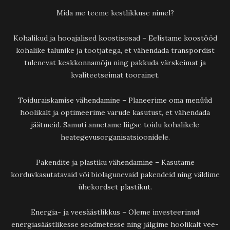
Mida me teeme kestlikkuse nimel?
Kohalikud ja hooajalised koostisosad – Eelistame koostööd
kohalike talunike ja tootjatega, et vähendada transpordist
tulenevat keskkonnamõju ning pakkuda värskeimat ja
kvaliteetseimat toorainet.
Toiduraiskamise vähendamine – Planeerime oma menüüd
hoolikalt ja optimeerime varude kasutust, et vähendada
jäätmeid. Samuti annetame liigse toidu kohalikele
heategevusorganisatsioonidele.
Pakendite ja plastiku vähendamine – Kasutame
korduvkasutatavaid või biolagunevaid pakendeid ning väldime
ühekordset plastikut.
Energia- ja veesäästlikkus – Oleme investeerinud
energiasäästlikesse seadmetesse ning jälgime hoolikalt vee-