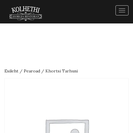
Togg
navig
Esileht
/
Pearoad
/ Khortsi Tarhuni