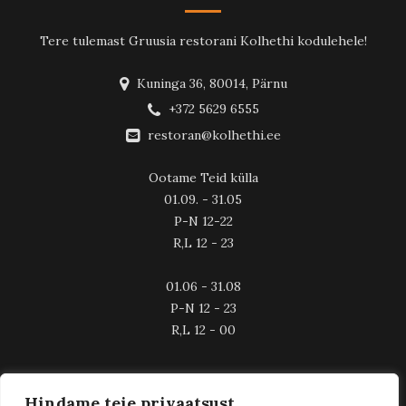
Tere tulemast Gruusia restorani Kolhethi kodulehele!
Kuninga 36, 80014, Pärnu
+372 5629 6555
restoran@kolhethi.ee
Ootame Teid külla
01.09. - 31.05
P-N 12-22
R,L 12 - 23
01.06 - 31.08
P-N 12 - 23
R,L 12 - 00
Hindame teie privaatsust