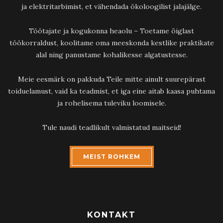
ja elektritarbimist, et vähendada ökoloogilist jalajälge.
Töötajate ja kogukonna heaolu – Toetame õiglast
töökorraldust, koolitame oma meeskonda kestlike praktikate
alal ning panustame kohalikesse algatustesse.
Meie eesmärk on pakkuda Teile mitte ainult suurepärast
toiduelamust, vaid ka teadmist, et iga eine aitab kaasa puhtama
ja rohelisema tuleviku loomisele.
Tule naudi teadlikult valmistatud maitseid!
MEIST ROHKEM
KONTAKT