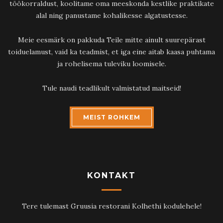
töökorraldust, koolitame oma meeskonda kestlike praktikate
alal ning panustame kohalikesse algatustesse.
Meie eesmärk on pakkuda Teile mitte ainult suurepärast
toiduelamust, vaid ka teadmist, et iga eine aitab kaasa puhtama
ja rohelisema tuleviku loomisele.
Tule naudi teadlikult valmistatud maitseid!
MEIST ROHKEM
KONTAKT
Tere tulemast Gruusia restorani Kolhethi kodulehele!