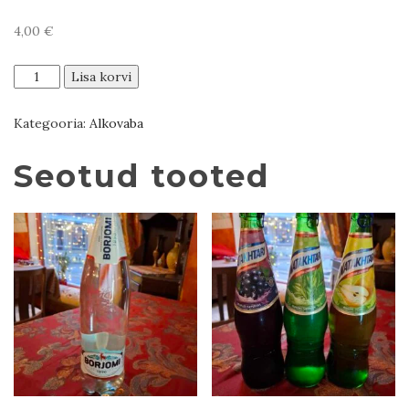
4,00
€
Mahl
Lisa korvi
0.33L
kogus
Kategooria:
Alkovaba
Seotud tooted