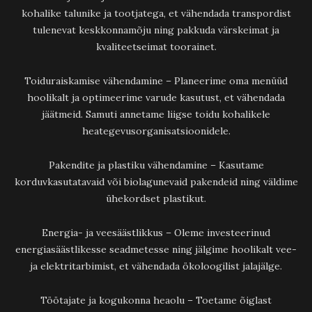
kohalike talunike ja tootjatega, et vähendada transpordist
tulenevat keskkonnamõju ning pakkuda värskeimat ja
kvaliteetseimat toorainet.
Toiduraiskamise vähendamine – Planeerime oma menüüd
hoolikalt ja optimeerime varude kasutust, et vähendada
jäätmeid. Samuti annetame liigse toidu kohalikele
heategevusorganisatsioonidele.
Pakendite ja plastiku vähendamine – Kasutame
korduvkasutatavaid või biolagunevaid pakendeid ning väldime
ühekordset plastikut.
Energia- ja veesäästlikkus – Oleme investeerinud
energiasäästlikesse seadmetesse ning jälgime hoolikalt vee-
ja elektritarbimist, et vähendada ökoloogilist jalajälge.
Töötajate ja kogukonna heaolu – Toetame õiglast