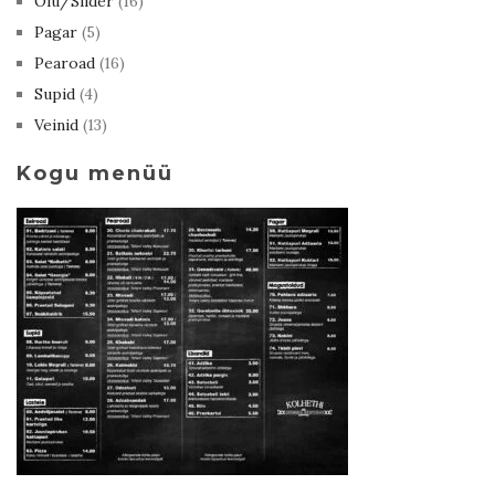
Õlu/Siider
(16)
Pagar
(5)
Pearoad
(16)
Supid
(4)
Veinid
(13)
Kogu menüü