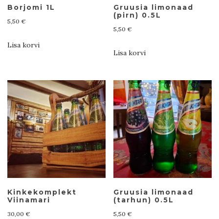
Borjomi 1L
Gruusia limonaad
(pirn) 0.5L
5,50
€
5,50
€
Lisa korvi
Lisa korvi
Kinkekomplekt
Gruusia limonaad
Viinamari
(tarhun) 0.5L
30,00
€
5,50
€