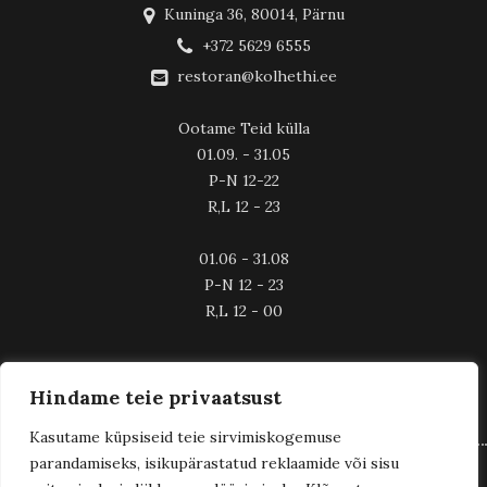
Kuninga 36, 80014, Pärnu
+372 5629 6555
restoran@kolhethi.ee
Ootame Teid külla
01.09. - 31.05
P-N 12-22
R,L 12 - 23
01.06 - 31.08
P-N 12 - 23
R,L 12 - 00
Hindame teie privaatsust
Kasutame küpsiseid teie sirvimiskogemuse
parandamiseks, isikupärastatud reklaamide või sisu