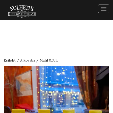
Togg
navig
Esileht
/
Alkovaba
/ Mahl 0.33L