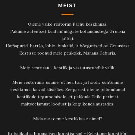
MEIST
Oleme väike restoran Pärnu kesklinnas.
Pakume autentset kuid mõningate kohandustega Gruusia
kööki.
Hatšapurid, hartšo, lobio, hinkalid, jt hõrgutised on Gruusiast
Eestisse toonud meie peakokk, Manana Keburia.
Meie restoran – kestlik ja vastutustundlik valik.
Meie restoranis usume, et hea toit ja hooliv suhtumine
keskkonda käivad käsikäes. Seepärast oleme pühendunud
kestlikule tegutsemisele, et pakkuda Teile parimat
maitseelamust loodust ja kogukonda austades.
Mida me teeme kestlikkuse nimel?
Kohalikud ja hooajalised koostisosad – Eelistame koostööd