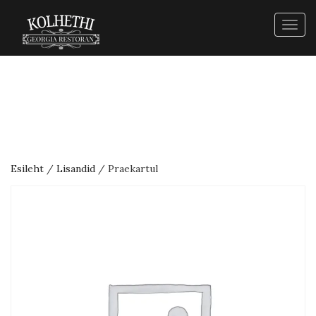
Togg
navig
Esileht
/
Lisandid
/ Praekartul