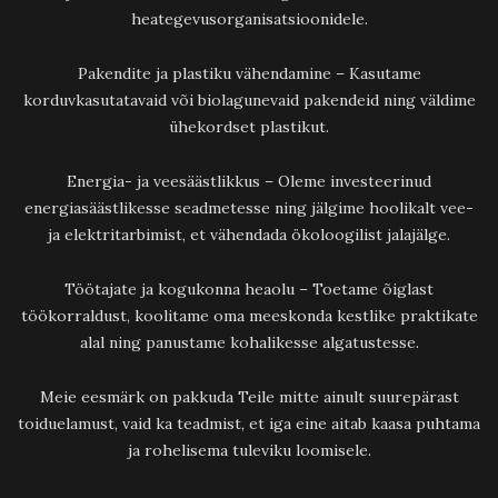
heategevusorganisatsioonidele.
Pakendite ja plastiku vähendamine – Kasutame
korduvkasutatavaid või biolagunevaid pakendeid ning väldime
ühekordset plastikut.
Energia- ja veesäästlikkus – Oleme investeerinud
energiasäästlikesse seadmetesse ning jälgime hoolikalt vee-
ja elektritarbimist, et vähendada ökoloogilist jalajälge.
Töötajate ja kogukonna heaolu – Toetame õiglast
töökorraldust, koolitame oma meeskonda kestlike praktikate
alal ning panustame kohalikesse algatustesse.
Meie eesmärk on pakkuda Teile mitte ainult suurepärast
toiduelamust, vaid ka teadmist, et iga eine aitab kaasa puhtama
ja rohelisema tuleviku loomisele.