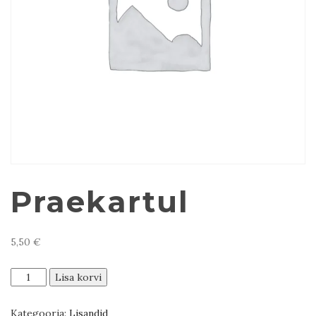
Praekartul
5,50
€
Praekartul
Lisa korvi
kogus
Kategooria:
Lisandid