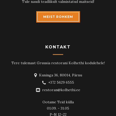
Tule naudi teadlikult valmistatud maitseid!
MEIST ROHKEM
KONTAKT
Tere tulemast Gruusia restorani Kolhethi kodulehele!
Kuninga 36, 80014, Pärnu
+372 5629 6555
restoran@kolhethi.ee
Ootame Teid külla
01.09. - 31.05
P-N 12-22