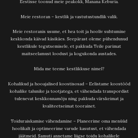
Eestisse toonud meie peakokk, Manana Keburia.
Meie restoran – kestlik ja vastutustundlik valik.
Meie restoranis usume, et hea toit ja hooliv suhtumine
keskkonda käivad käsikäes. Seepärast oleme pühendunud
kestlikule tegutsemisele, et pakkuda Teile parimat
maitseelamust loodust ja kogukonda austades.
Mida me teeme kestlikkuse nimel?
Kohalikud ja hooajalised koostisosad – Eelistame koostööd
kohalike talunike ja tootjatega, et vähendada transpordist
tulenevat keskkonnamõju ning pakkuda värskeimat ja
kvaliteetseimat toorainet.
Toiduraiskamise vähendamine – Planeerime oma menüüd
hoolikalt ja optimeerime varude kasutust, et vähendada
jäätmeid. Samuti annetame liigse toidu kohalikele