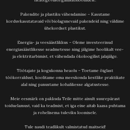
Pakendite ja plastiku vähendamine – Kasutame
korduvkasutatavaid või biolagunevaid pakendeid ning väldime
ühekordset plastikut.
Energia- ja veesäästlikkus – Oleme investeerinud
energiasäästlikesse seadmetesse ning jälgime hoolikalt vee-
ja elektritarbimist, et vähendada ökoloogilist jalajälge.
Töötajate ja kogukonna heaolu – Toetame õiglast
töökorraldust, koolitame oma meeskonda kestlike praktikate
alal ning panustame kohalikesse algatustesse.
Meie eesmärk on pakkuda Teile mitte ainult suurepärast
toiduelamust, vaid ka teadmist, et iga eine aitab kaasa puhtama
ja rohelisema tuleviku loomisele.
Tule naudi teadlikult valmistatud maitseid!