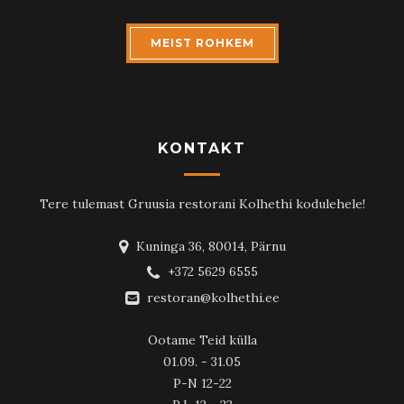
MEIST ROHKEM
KONTAKT
Tere tulemast Gruusia restorani Kolhethi kodulehele!
Kuninga 36, 80014, Pärnu
+372 5629 6555
restoran@kolhethi.ee
Ootame Teid külla
01.09. - 31.05
P-N 12-22