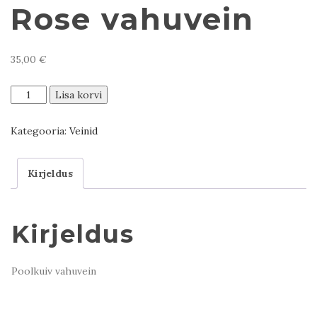
Rose vahuvein
35,00
€
Teliani
Lisa korvi
Valley
Rose
Kategooria:
Veinid
vahuvein
kogus
Kirjeldus
Kirjeldus
Poolkuiv vahuvein