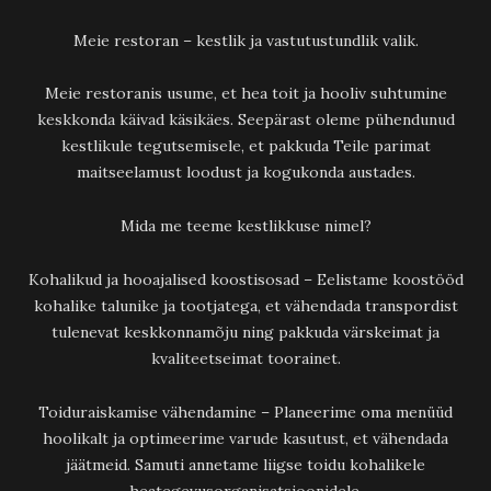
Meie restoran – kestlik ja vastutustundlik valik.
Meie restoranis usume, et hea toit ja hooliv suhtumine
keskkonda käivad käsikäes. Seepärast oleme pühendunud
kestlikule tegutsemisele, et pakkuda Teile parimat
maitseelamust loodust ja kogukonda austades.
Mida me teeme kestlikkuse nimel?
Kohalikud ja hooajalised koostisosad – Eelistame koostööd
kohalike talunike ja tootjatega, et vähendada transpordist
tulenevat keskkonnamõju ning pakkuda värskeimat ja
kvaliteetseimat toorainet.
Toiduraiskamise vähendamine – Planeerime oma menüüd
hoolikalt ja optimeerime varude kasutust, et vähendada
jäätmeid. Samuti annetame liigse toidu kohalikele
heategevusorganisatsioonidele.