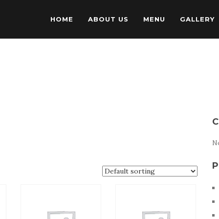
HOME
ABOUT US
MENU
GALLERY
C
No
P