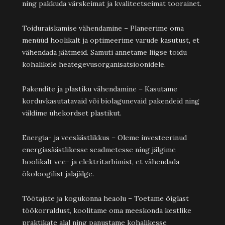
ning pakkuda värskeimat ja kvaliteetseimat toorainet.
Toiduraiskamise vähendamine – Planeerime oma
menüüd hoolikalt ja optimeerime varude kasutust, et
vähendada jäätmeid. Samuti annetame liigse toidu
kohalikele heategevusorganisatsioonidele.
Pakendite ja plastiku vähendamine – Kasutame
korduvkasutatavaid või biolagunevaid pakendeid ning
väldime ühekordset plastikut.
Energia- ja veesäästlikkus – Oleme investeerinud
energiasäästlikesse seadmetesse ning jälgime
hoolikalt vee- ja elektritarbimist, et vähendada
ökoloogilist jalajälge.
Töötajate ja kogukonna heaolu – Toetame õiglast
töökorraldust, koolitame oma meeskonda kestlike
praktikate alal ning panustame kohalikesse