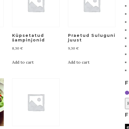
Küpsetatud
Praetud Suluguni
šampinjonid
juust
8,30
€
9,30
€
Add to cart
Add to cart
F
F