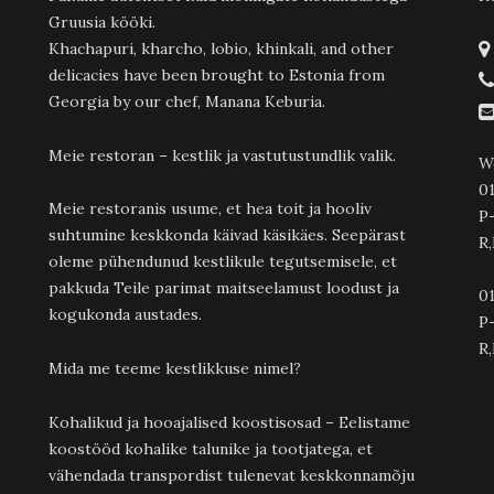
Gruusia kööki.
Khachapuri, kharcho, lobio, khinkali, and other
delicacies have been brought to Estonia from
Georgia by our chef, Manana Keburia.
Meie restoran – kestlik ja vastutustundlik valik.
W
01
Meie restoranis usume, et hea toit ja hooliv
P
suhtumine keskkonda käivad käsikäes. Seepärast
R,
oleme pühendunud kestlikule tegutsemisele, et
pakkuda Teile parimat maitseelamust loodust ja
01
kogukonda austades.
P-
R,
Mida me teeme kestlikkuse nimel?
Kohalikud ja hooajalised koostisosad – Eelistame
koostööd kohalike talunike ja tootjatega, et
vähendada transpordist tulenevat keskkonnamõju