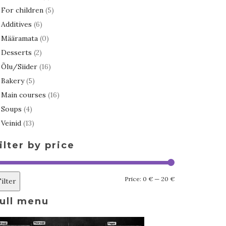
For children
(5)
Additives
(6)
Määramata
(0)
Desserts
(2)
Õlu/Siider
(16)
Bakery
(5)
Main courses
(16)
Soups
(4)
Veinid
(13)
ilter by price
Min
Max
Price:
0 €
—
20 €
Filter
price
price
ull menu