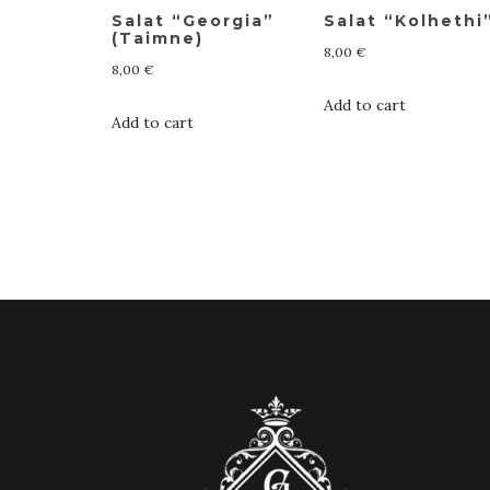
Salat “Georgia”
Salat “Kolhethi
(Taimne)
8,00
€
8,00
€
Add to cart
Add to cart