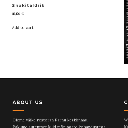
”
Snäkitaldrik
15,50
€
Add to cart
ABOUT US
Oleme väike restoran Pärnu kesklinnas.
W
Pakume autentset kuid mõningate kohandustega
K