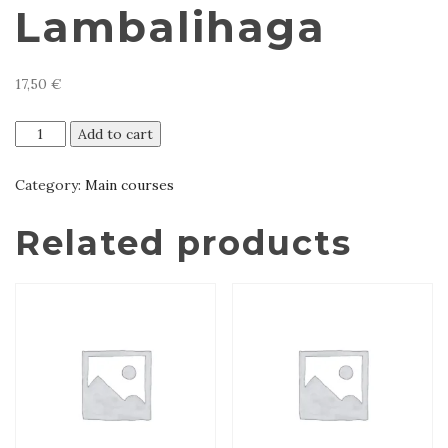
Lambalihaga
17,50
€
Hinkali
Add to cart
Lambalihaga
quantity
Category:
Main courses
Related products