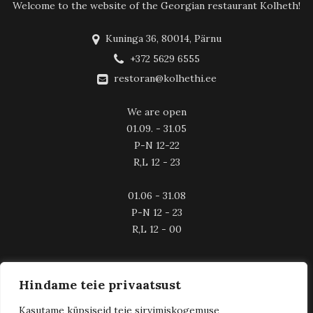
Welcome to the website of the Georgian restaurant Kolheth!
Kuninga 36, 80014, Pärnu
+372 5629 6555
restoran@kolhethi.ee
We are open
01.09. - 31.05
P-N 12-22
R,L 12 - 23
01.06 - 31.08
P-N 12 - 23
R,L 12 - 00
Hindame teie privaatsust
Kasutame küpsiseid teie sirvimiskogemuse