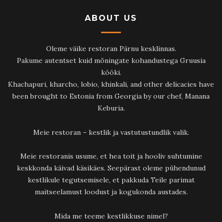
ABOUT US
Oleme väike restoran Pärnu kesklinnas.
Pakume autentset kuid mõningate kohandustega Gruusia
kööki.
Khachapuri, kharcho, lobio, khinkali, and other delicacies have
been brought to Estonia from Georgia by our chef, Manana
Keburia.
Meie restoran – kestlik ja vastutustundlik valik.
Meie restoranis usume, et hea toit ja hooliv suhtumine
keskkonda käivad käsikäes. Seepärast oleme pühendunud
kestlikule tegutsemisele, et pakkuda Teile parimat
maitseelamust loodust ja kogukonda austades.
Mida me teeme kestlikkuse nimel?