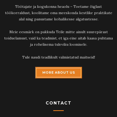
Töötajate ja kogukonna heaolu – Toetame õiglast
töökorraldust, koolitame oma meeskonda kestlike praktikate
alal ning panustame kohalikesse algatustesse.
Meie eesmärk on pakkuda Teile mitte ainult suurepärast
toiduelamust, vaid ka teadmist, et iga eine aitab kaasa puhtama
ja rohelisema tuleviku loomisele.
Tule naudi teadlikult valmistatud maitseid!
MORE ABOUT US
CONTACT