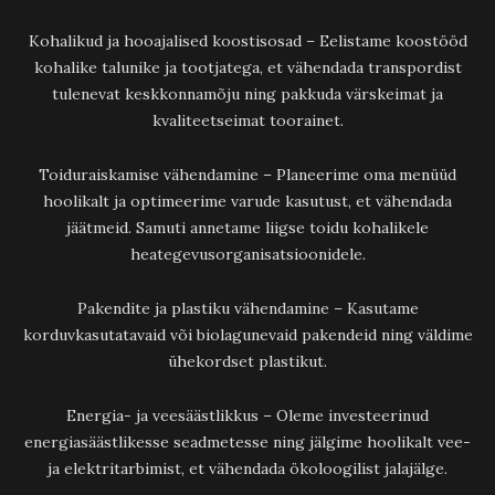
Kohalikud ja hooajalised koostisosad – Eelistame koostööd
kohalike talunike ja tootjatega, et vähendada transpordist
tulenevat keskkonnamõju ning pakkuda värskeimat ja
kvaliteetseimat toorainet.
Toiduraiskamise vähendamine – Planeerime oma menüüd
hoolikalt ja optimeerime varude kasutust, et vähendada
jäätmeid. Samuti annetame liigse toidu kohalikele
heategevusorganisatsioonidele.
Pakendite ja plastiku vähendamine – Kasutame
korduvkasutatavaid või biolagunevaid pakendeid ning väldime
ühekordset plastikut.
Energia- ja veesäästlikkus – Oleme investeerinud
energiasäästlikesse seadmetesse ning jälgime hoolikalt vee-
ja elektritarbimist, et vähendada ökoloogilist jalajälge.