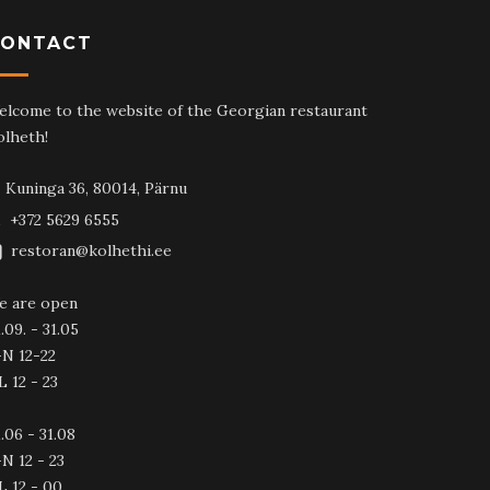
CONTACT
elcome to the website of the Georgian restaurant
olheth!
Kuninga 36, 80014, Pärnu
+372 5629 6555
restoran@kolhethi.ee
e are open
.09. - 31.05
-N 12-22
L 12 - 23
.06 - 31.08
N 12 - 23
L 12 - 00