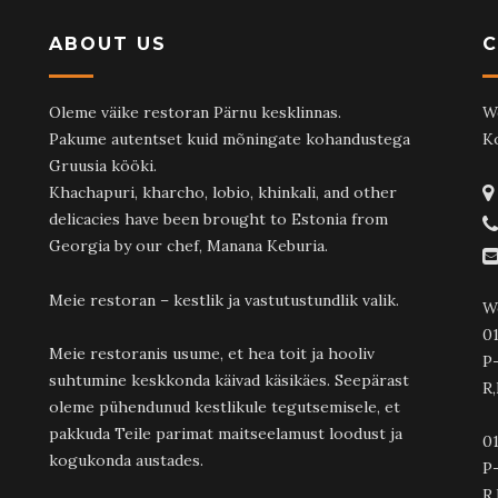
ABOUT US
Oleme väike restoran Pärnu kesklinnas.
W
Pakume autentset kuid mõningate kohandustega
K
Gruusia kööki.
Khachapuri, kharcho, lobio, khinkali, and other
delicacies have been brought to Estonia from
Georgia by our chef, Manana Keburia.
Meie restoran – kestlik ja vastutustundlik valik.
W
01
Meie restoranis usume, et hea toit ja hooliv
P
suhtumine keskkonda käivad käsikäes. Seepärast
R,
oleme pühendunud kestlikule tegutsemisele, et
pakkuda Teile parimat maitseelamust loodust ja
01
kogukonda austades.
P-
R,