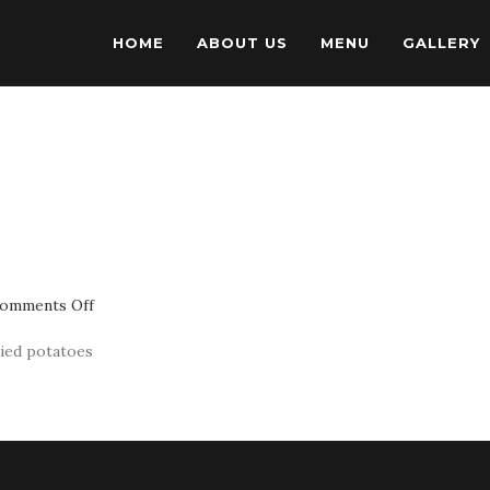
HOME
ABOUT US
MENU
GALLERY
on
omments Off
Batkinis
neknebi
ried potatoes