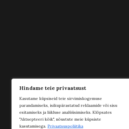
Hindame teie privaatsust
Kasutame küpsiseid teie sirvimiskogemuse
parandamiseks, isikupärastatud reklaamide või sisu
esitamiseks ja liikluse analüüsimiseks. Klõpsates
"Aktsepteeri kõik", nõustute meie küpsiste
kasutamisega.
Privaatsuspoliitika