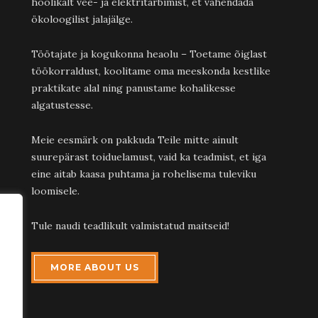
hoolikalt vee- ja elektritarbimist, et vähendada
ökoloogilist jalajälge.
Töötajate ja kogukonna heaolu – Toetame õiglast
töökorraldust, koolitame oma meeskonda kestlike
praktikate alal ning panustame kohalikesse
algatustesse.
Meie eesmärk on pakkuda Teile mitte ainult
suurepärast toiduelamust, vaid ka teadmist, et iga
eine aitab kaasa puhtama ja rohelisema tuleviku
loomisele.
Tule naudi teadlikult valmistatud maitseid!
MORE ABOUT US