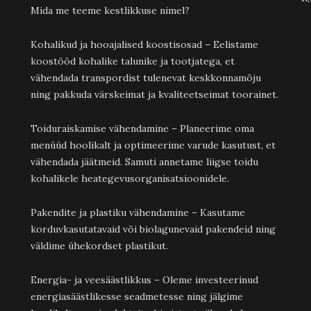
Mida me teeme kestlikkuse nimel?
Kohalikud ja hooajalised koostisosad – Eelistame
koostööd kohalike talunike ja tootjatega, et
vähendada transpordist tulenevat keskkonnamõju
ning pakkuda värskeimat ja kvaliteetseimat toorainet.
Toiduraiskamise vähendamine – Planeerime oma
menüüd hoolikalt ja optimeerime varude kasutust, et
vähendada jäätmeid. Samuti annetame liigse toidu
kohalikele heategevusorganisatsioonidele.
Pakendite ja plastiku vähendamine – Kasutame
korduvkasutatavaid või biolagunevaid pakendeid ning
väldime ühekordset plastikut.
Energia- ja veesäästlikkus – Oleme investeerinud
energiasäästlikesse seadmetesse ning jälgime