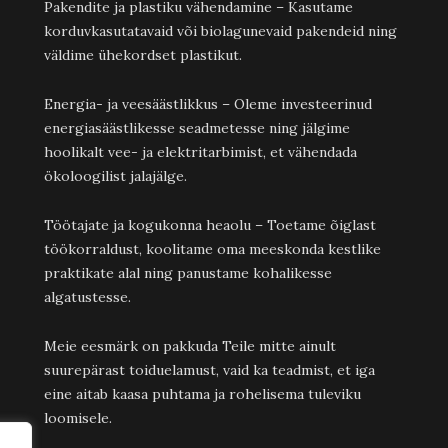
Pakendite ja plastiku vähendamine – Kasutame
korduvkasutatavaid või biolagunevaid pakendeid ning
väldime ühekordset plastikut.
Energia- ja veesäästlikkus – Oleme investeerinud
energiasäästlikesse seadmetesse ning jälgime
hoolikalt vee- ja elektritarbimist, et vähendada
ökoloogilist jalajälge.
Töötajate ja kogukonna heaolu – Toetame õiglast
töökorraldust, koolitame oma meeskonda kestlike
praktikate alal ning panustame kohalikesse
algatustesse.
Meie eesmärk on pakkuda Teile mitte ainult
suurepärast toiduelamust, vaid ka teadmist, et iga
eine aitab kaasa puhtama ja rohelisema tuleviku
loomisele.