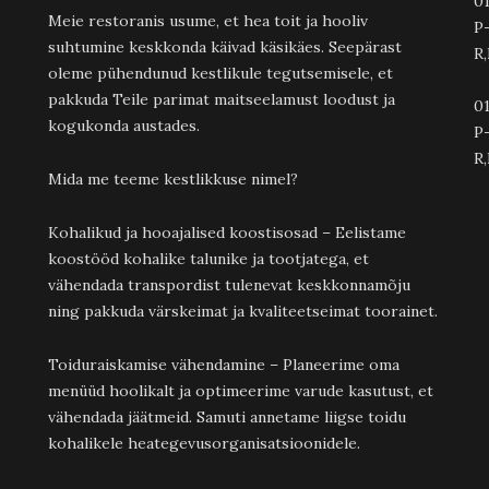
01
Meie restoranis usume, et hea toit ja hooliv
P
suhtumine keskkonda käivad käsikäes. Seepärast
R,
oleme pühendunud kestlikule tegutsemisele, et
pakkuda Teile parimat maitseelamust loodust ja
01
kogukonda austades.
P-
R,
Mida me teeme kestlikkuse nimel?
Kohalikud ja hooajalised koostisosad – Eelistame
koostööd kohalike talunike ja tootjatega, et
vähendada transpordist tulenevat keskkonnamõju
ning pakkuda värskeimat ja kvaliteetseimat toorainet.
Toiduraiskamise vähendamine – Planeerime oma
menüüd hoolikalt ja optimeerime varude kasutust, et
vähendada jäätmeid. Samuti annetame liigse toidu
kohalikele heategevusorganisatsioonidele.