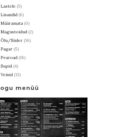
Lastele
(5)
Lisandid
(6)
Määramata
(0)
Magustoidud
(2)
Õlu/Siider
(16)
Pagar
(5)
Pearoad
(16)
Supid
(4)
Veinid
(13)
Kogu menüü