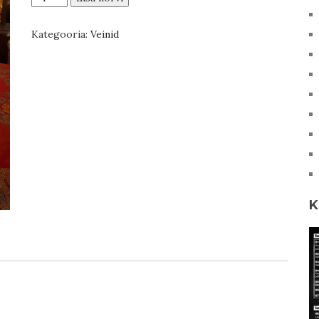
Rkatsiteli
kogus
Kategooria:
Veinid