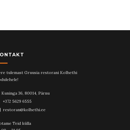
ONTAKT
re tulemast Gruusia restorani Kolhethi
dulehele!
Kuninga 36, 80014, Pärnu
+372 5629 6555
restoran@kolhethi.ee
otame Teid külla