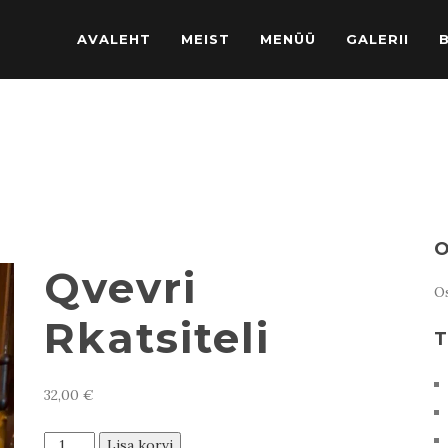
AVALEHT
MEIST
MENÜÜ
GALERII
O
Qvevri
Os
Rkatsiteli
T
32,00
€
Qvevri
Lisa korvi