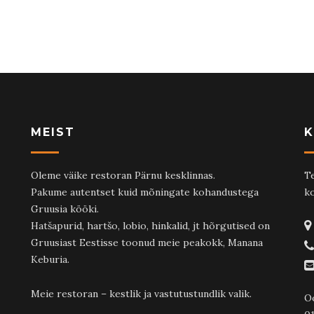
MEIST
K
Oleme väike restoran Pärnu kesklinnas.
Te
Pakume autentset kuid mõningate kohandustega
ko
Gruusia kööki.
Hatšapurid, hartšo, lobio, hinkalid, jt hõrgutised on
Gruusiast Eestisse toonud meie peakokk, Manana
Keburia.
Meie restoran – kestlik ja vastutustundlik valik.
O