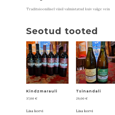
Traditsioonilisel viisil valmistatud kuiv valge vein
Seotud tooted
Kindzmarauli
Tsinandali
37,00
€
29,00
€
Lisa korvi
Lisa korvi