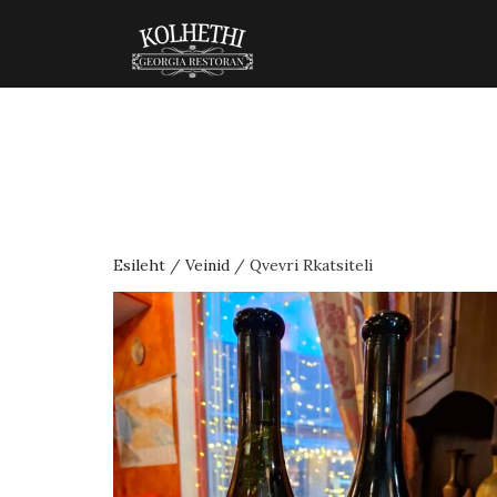
Esileht
/
Veinid
/ Qvevri Rkatsiteli