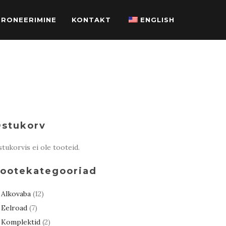
BRONEERIMINE
KONTAKT
ENGLISH
stukorv
tukorvis ei ole tooteid.
ootekategooriad
Alkovaba
(12)
Eelroad
(7)
Komplektid
(2)